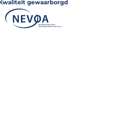
Kwaliteit gewaarborgd
Masterclass Dossieropbouw en zieke werknemers
Professionele kijk op zaken en juridisch goed onderbouw
Progenta
Karin Geertsen
LEES MEER