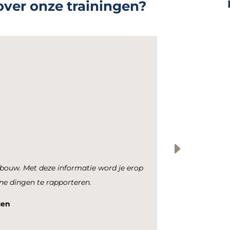
ver onze trainingen?
isseling in de schoonmaak
d HR medewerkers in de schoonmaakbranche is deze
der, aangezien het een vrij ingrijpend artikel in de cao kan
n Bedrijfsdiensten B.V.