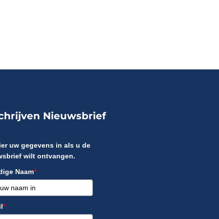
chrijven Nieuwsbrief
ier uw gegevens in als u de
sbrief wilt ontvangen.
edige Naam
*
l
*