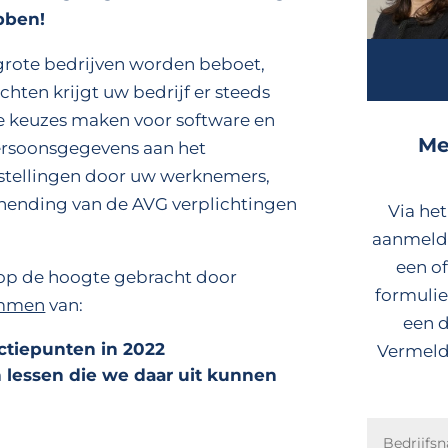
bben!
 grote bedrijven worden beboet,
hten krijgt uw bedrijf er steeds
e keuzes maken voor software en
Me
persoonsgegevens aan het
dstellingen door uw werknemers,
chending van de AVG verplichtingen
Via he
aanmelde
een o
 op de hoogte gebracht door
formulie
ammen
van:
een 
ctiepunten in 2022
Vermeld 
 lessen die we daar uit kunnen