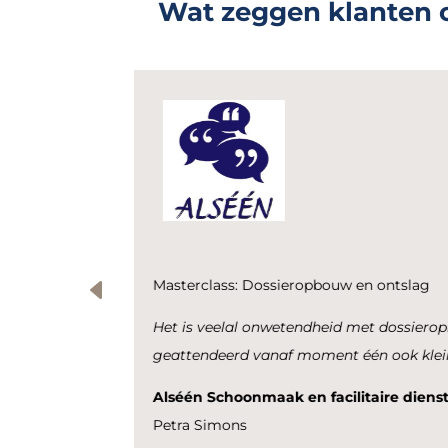
Wat zeggen klanten o
Masterclas Contractw
Zeker voor beginnen
masterclass een aanra
t deze informatie word je erop
betekenen.
 te rapporteren.
BalansSchoonmaak- e
Daclan Reuser